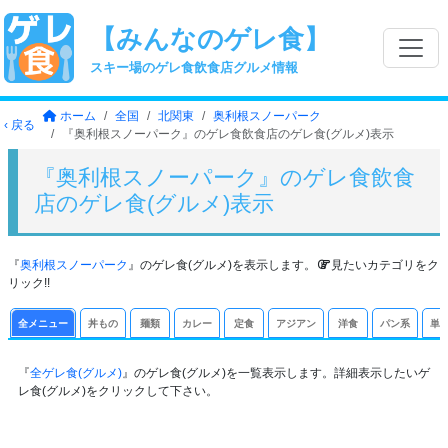
【みんなのゲレ食】
スキー場のゲレ食飲食店グルメ情報
ホーム
全国
北関東
奥利根スノーパーク
‹ 戻る
『奥利根スノーパーク』のゲレ食飲食店のゲレ食(グルメ)表示
『奥利根スノーパーク』のゲレ食飲食
店のゲレ食(グルメ)表示
『
奥利根スノーパーク
』のゲレ食(グルメ)を表示します。
見たいカテゴリをク
リック!!
全メニュー
丼もの
麺類
カレー
定食
アジアン
洋食
パン系
単
『
全ゲレ食(グルメ)
』のゲレ食(グルメ)を一覧表示します。詳細表示したいゲ
レ食(グルメ)をクリックして下さい。