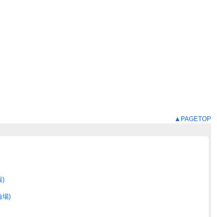
▲PAGETOP
合
)
場)