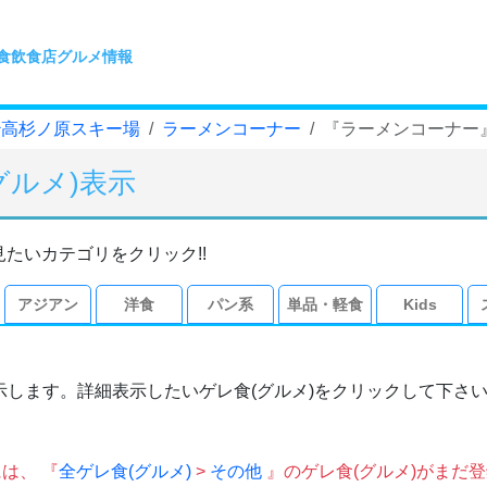
食飲食店グルメ情報
妙高杉ノ原スキー場
ラーメンコーナー
『ラーメンコーナー』
グルメ)表示
見たいカテゴリをクリック!!
アジアン
洋食
パン系
単品・軽食
Kids
示します。詳細表示したいゲレ食(グルメ)をクリックして下さ
は、 『
全ゲレ食(グルメ)
>
その他
』のゲレ食(グルメ)がまだ