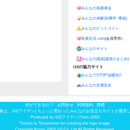
みんなの保護者会
みんなの未解決(事件･事故)
みんなのビットコイン
長屋生活.com
(会員専用）
みんなのサイト
みんなの議員(議員のまとめ)
i10の協力サイト
みんなでSTOP!温暖化!!
みんなの交通安全
何ができるの？
お問合せ
利用規約
商標
食は、
i10(アイテン) ちょっと変わったみんなのお役立ちサイト
が運営
Produced by
i10(アイテン)
from 2003
Thanks to Tanamame for creating the logo image.
Copyright &copy 2003 i10 Co.,Ltd All Rights Reserved.