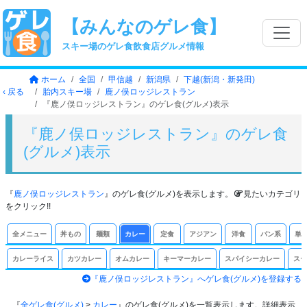
【みんなのゲレ食】
スキー場のゲレ食飲食店グルメ情報
ホーム
全国
甲信越
新潟県
下越(新潟・新発田)
‹ 戻る
胎内スキー場
鹿ノ俣ロッジレストラン
『鹿ノ俣ロッジレストラン』のゲレ食(グルメ)表示
『鹿ノ俣ロッジレストラン』のゲレ食
(グルメ)表示
『
鹿ノ俣ロッジレストラン
』のゲレ食(グルメ)を表示します。
見たいカテゴリ
をクリック!!
全メニュー
丼もの
麺類
カレー
定食
アジアン
洋食
パン系
単
カレーライス
カツカレー
オムカレー
キーマーカレー
スパイシーカレー
スー
『鹿ノ俣ロッジレストラン』へゲレ食(グルメ)を登録する
『
全ゲレ食(グルメ)
>
カレー
』のゲレ食(グルメ)を一覧表示します。詳細表示