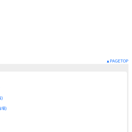
▲PAGETOP
合
)
場)