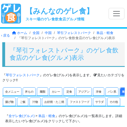
【みんなのゲレ食】
スキー場のゲレ食飲食店グルメ情報
ホーム
全国
中国
琴引フォレストパーク
単品・軽食
‹ 戻る
『琴引フォレストパーク』のゲレ食飲食店のゲレ食(グルメ)表示
『琴引フォレストパーク』のゲレ食飲
食店のゲレ食(グルメ)表示
『
琴引フォレストパーク
』のゲレ食(グルメ)を表示します。
見たいカテゴリを
クリック!!
全メニュー
丼もの
麺類
カレー
定食
アジアン
洋食
パン系
単
揚げ物
ご飯
汁物
お好焼・たこ焼
ファストフード
サラダ
その他
『
全ゲレ食(グルメ)
>
単品・軽食
』のゲレ食(グルメ)を一覧表示します。詳細
表示したいゲレ食(グルメ)をクリックして下さい。