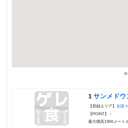
※
1
サンメドウ
【登録エリア】
全国
【POINT】－
最大標高1900メー