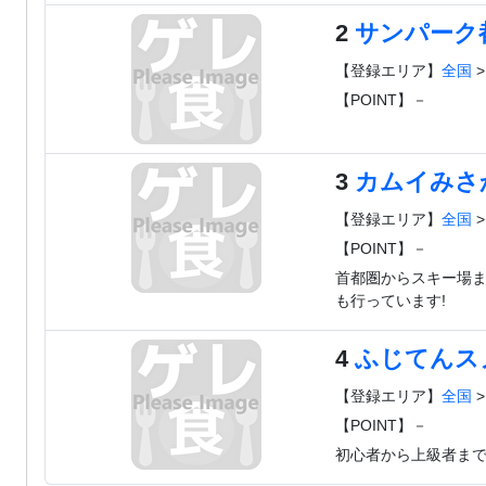
2
サンパーク
【登録エリア】
全国
【POINT】－
3
カムイみさ
【登録エリア】
全国
【POINT】－
首都圏からスキー場ま
も行っています!
4
ふじてんス
【登録エリア】
全国
【POINT】－
初心者から上級者まで