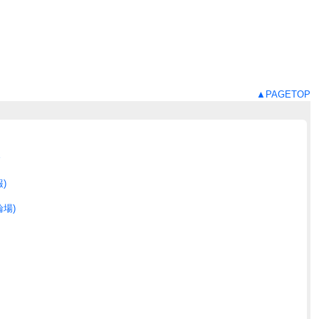
▲PAGETOP
合
)
場)