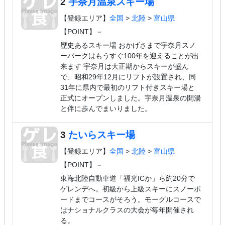
2
宇奈月温泉スキー場
【登録エリア】
全国
>
北陸
>
富山県
【POINT】－
歴史あるスキー場 おかげさまで宇奈月スノ
ーパークはもうすぐ100年を迎えることが出
来ます 宇奈月は大正期からスキーが盛ん
で、昭和29年12月にリフトが設置され、同
31年に県内で最初のリフト付きスキー場と
正式にオープンしました。宇奈月温泉の開湯
と伴に歩んでまいりました。
3
たいらスキー場
【登録エリア】
全国
>
北陸
>
富山県
【POINT】－
東海北陸自動車道「福光ICか」ら約20分で
ゲレンデへ。初級から上級スキーにスノーボ
ードまでコースがそろう。モーグルコースで
はナショナルクラスの大会が毎年開催され
る。