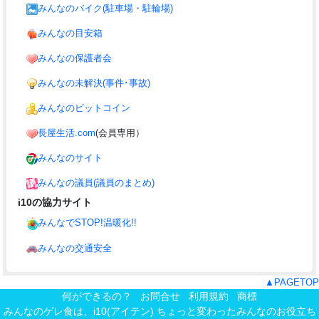
みんなのバイク(駐車場・駐輪場)
みんなの目安箱
みんなの保護者会
みんなの未解決(事件･事故)
みんなのビットコイン
長屋生活.com
(会員専用）
みんなのサイト
みんなの議員(議員のまとめ)
i10の協力サイト
みんなでSTOP!温暖化!!
みんなの交通安全
▲PAGETOP
何ができるの？
お問合せ
利用規約
商標
みんなのゲレ食は、
i10(アイテン) ちょっと変わったみんなのお役立ち