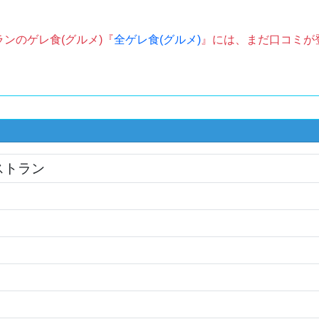
ンのゲレ食(グルメ)『
全ゲレ食(グルメ)
』には、まだ口コミが
ストラン