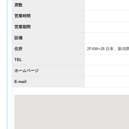
席数
営業時間
営業期間
設備
住所
2F4W+J8 日本、新
TEL
ホームページ
E-mail