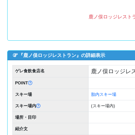
鹿ノ俣ロッジレストラ
『鹿ノ俣ロッジレストラン』の詳細表示
鹿ノ俣ロッジレ
ゲレ食飲食店名
POINT
スキー場
胎内スキー場
スキー場内
(スキー場内)
場所・目印
紹介文