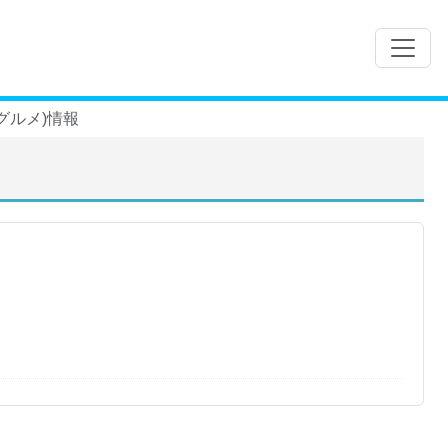
グルメ)情報