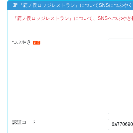
『鹿ノ俣ロッジレストラン』についてSNSにつぶやく
『鹿ノ俣ロッジレストラン』について、SNSへつぶや
つぶやき
必須
認証コード