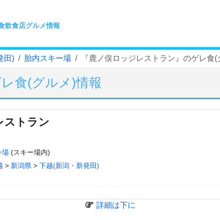
食飲食店グルメ情報
発田)
胎内スキー場
『鹿ノ俣ロッジレストラン』のゲレ食(
レ食(グルメ)情報
レストラン
ー場
(スキー場内)
越
>
新潟県
>
下越(新潟・新発田)
詳細は下に