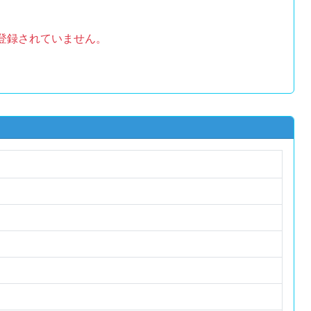
登録されていません。