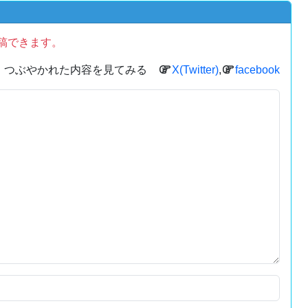
稿できます。
つぶやかれた内容を見てみる
X(Twitter)
,
facebook