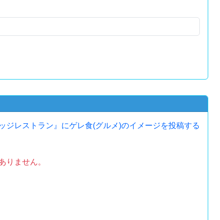
ッジレストラン』にゲレ食(グルメ)のイメージを投稿する
だありません。