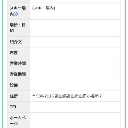
スキー場
(スキー場内)
内
場所・目
印
紹介文
席数
営業時間
営業期間
設備
住所
〒930-2115 富山県富山市山田小谷857
TEL
ホームペ
ージ